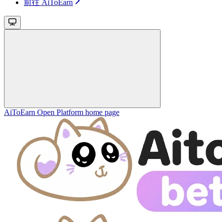
前往 AiToEarn
AiToEarn Open Platform
home page